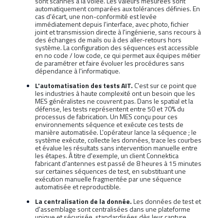
sont scannés à la volée. Les valeurs mesurées sont
automatiquement comparées aux tolérances définies. En
cas d'écart, une non-conformité est levée
immédiatement depuis l'interface, avec photo, fichier
joint et transmission directe à l'ingénierie, sans recours à
des échanges de mails ou à des aller-retours hors
système. La configuration des séquences est accessible
en no code / low code, ce qui permet aux équipes métier
de paramétrer et faire évoluer les procédures sans
dépendance à l'informatique.
L'automatisation des tests AIT.
C'est sur ce point que
les industries à haute complexité ont un besoin que les
MES généralistes ne couvrent pas. Dans le spatial et la
défense, les tests représentent entre 50 et 70% du
processus de fabrication. Un MES conçu pour ces
environnements séquence et exécute ces tests de
manière automatisée. L'opérateur lance la séquence ; le
système exécute, collecte les données, trace les courbes
et évalue les résultats sans intervention manuelle entre
les étapes. À titre d'exemple, un client Connektica
fabricant d'antennes est passé de 8 heures à 15 minutes
sur certaines séquences de test, en substituant une
exécution manuelle fragmentée par une séquence
automatisée et reproductible.
La centralisation de la donnée.
Les données de test et
d'assemblage sont centralisées dans une plateforme
unique et sécurisée, standardisées dès leur capture.